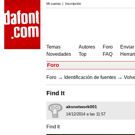
Mi cuenta
|
Inscripción
Temas
Autores
Foro
Enviar
Novedades
Top
FAQ
Herram
Foro
→
→
Foro
Identificación de fuentes
Volve
Find It
aksnetwork001
14/12/2014 a las 11:57
Find It