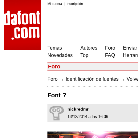
Mi cuenta
|
Inscripción
Temas
Autores
Foro
Enviar
Novedades
Top
FAQ
Herram
Foro
→
→
Foro
Identificación de fuentes
Volve
Font ?
nickredmr
13/12/2014 a las 16:36