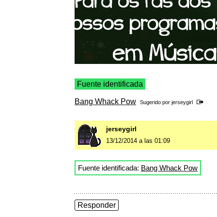
Fuente identificada
Bang Whack Pow
Sugerido por
jerseygirl
jerseygirl
13/12/2014 a las 01:09
Fuente identificada:
Bang Whack Pow
Responder