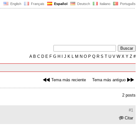
English
Français
Español
Deutsch
Italiano
Português
A
B
C
D
E
F
G
H
I
J
K
L
M
N
O
P
Q
R
S
T
U
V
W
X
Y
Z
#
Tema más reciente
Tema más antiguo
2 posts
#1
Citar