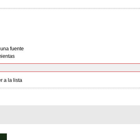
 una fuente
ientas
r a la lista