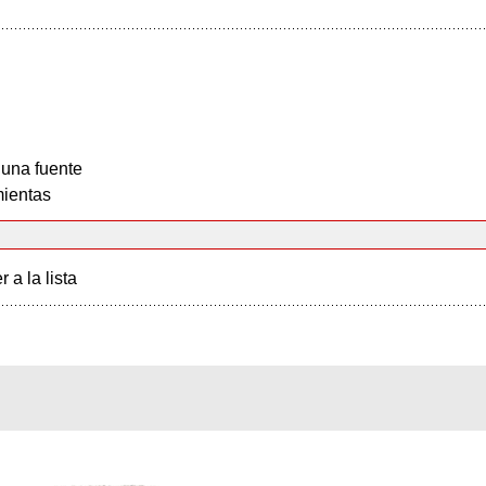
 una fuente
ientas
r a la lista