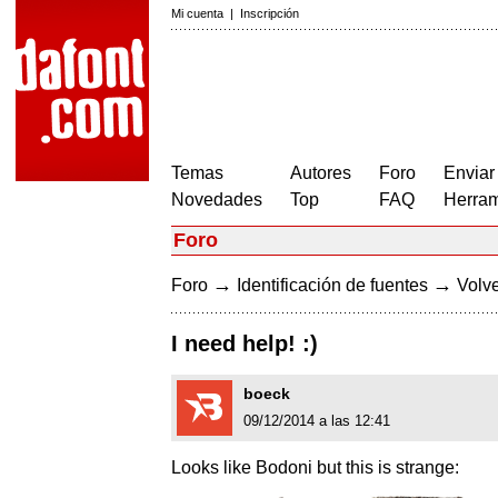
Mi cuenta
|
Inscripción
Temas
Autores
Foro
Enviar
Novedades
Top
FAQ
Herram
Foro
→
→
Foro
Identificación de fuentes
Volve
I need help! :)
boeck
09/12/2014 a las 12:41
Looks like Bodoni but this is strange: