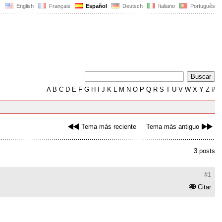
English
Français
Español
Deutsch
Italiano
Português
A
B
C
D
E
F
G
H
I
J
K
L
M
N
O
P
Q
R
S
T
U
V
W
X
Y
Z
#
Tema más reciente
Tema más antiguo
3 posts
#1
Citar