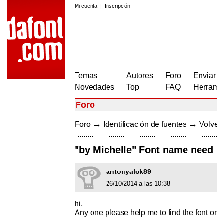
Mi cuenta
|
Inscripción
Temas
Autores
Foro
Enviar
Novedades
Top
FAQ
Herram
Foro
→
→
Foro
Identificación de fuentes
Volve
"by Michelle" Font name need 
antonyalok89
26/10/2014 a las 10:38
hi,
Any one please help me to find the font or