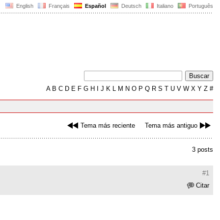
English
Français
Español
Deutsch
Italiano
Português
A
B
C
D
E
F
G
H
I
J
K
L
M
N
O
P
Q
R
S
T
U
V
W
X
Y
Z
#
Tema más reciente
Tema más antiguo
3 posts
#1
Citar