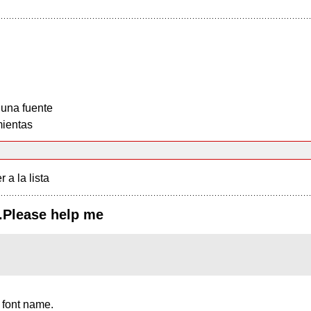
 una fuente
ientas
r a la lista
.Please help me
 font name.