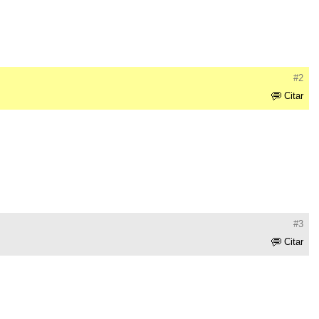
#2
Citar
#3
Citar