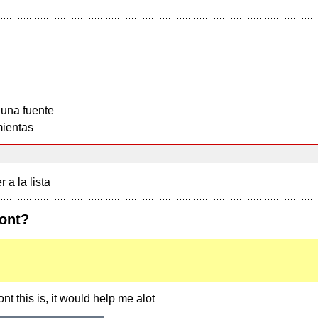
 una fuente
ientas
r a la lista
font?
t this is, it would help me alot