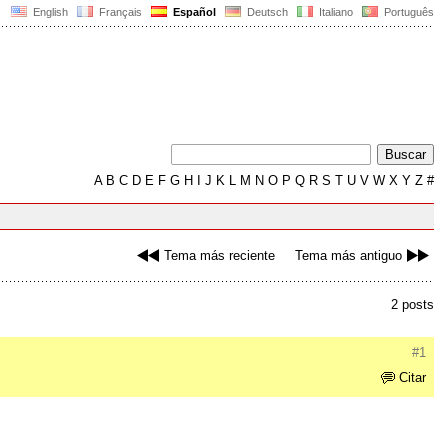
English
Français
Español
Deutsch
Italiano
Português
A
B
C
D
E
F
G
H
I
J
K
L
M
N
O
P
Q
R
S
T
U
V
W
X
Y
Z
#
Tema más reciente
Tema más antiguo
2 posts
#1
Citar