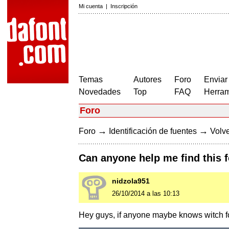
Mi cuenta
|
Inscripción
Temas
Autores
Foro
Enviar
Novedades
Top
FAQ
Herram
Foro
→
→
Foro
Identificación de fuentes
Volve
Can anyone help me find this 
nidzola951
26/10/2014 a las 10:13
Hey guys, if anyone maybe knows witch fon