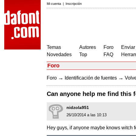
Mi cuenta
|
Inscripción
Temas
Autores
Foro
Enviar
Novedades
Top
FAQ
Herram
Foro
→
→
Foro
Identificación de fuentes
Volve
Can anyone help me find this 
nidzola951
26/10/2014 a las 10:13
Hey guys, if anyone maybe knows witch fon