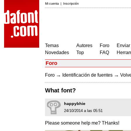
Mi cuenta
|
Inscripción
Temas
Autores
Foro
Enviar
Novedades
Top
FAQ
Herram
Foro
→
→
Foro
Identificación de fuentes
Volve
What font?
happybhie
24/10/2014 a las 05:51
Please someone help me? THanks!