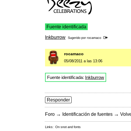
Fuente identificada
Inkburrow
Sugerido por
rocamaco
rocamaco
05/08/2011 a las 13:06
Fuente identificada:
Inkburrow
Responder
→
→
Foro
Identificación de fuentes
Volve
Links:
On snot and fonts