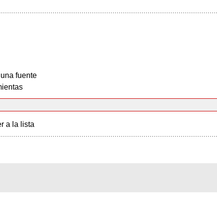
 una fuente
ientas
r a la lista