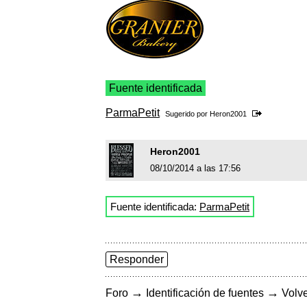
Fuente identificada
ParmaPetit
Sugerido por
Heron2001
Heron2001
08/10/2014 a las 17:56
Fuente identificada:
ParmaPetit
Responder
→
→
Foro
Identificación de fuentes
Volve