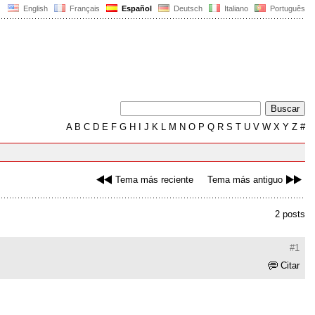
English
Français
Español
Deutsch
Italiano
Português
A
B
C
D
E
F
G
H
I
J
K
L
M
N
O
P
Q
R
S
T
U
V
W
X
Y
Z
#
Tema más reciente
Tema más antiguo
2 posts
#1
Citar