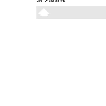
Links:
On snot and fonts