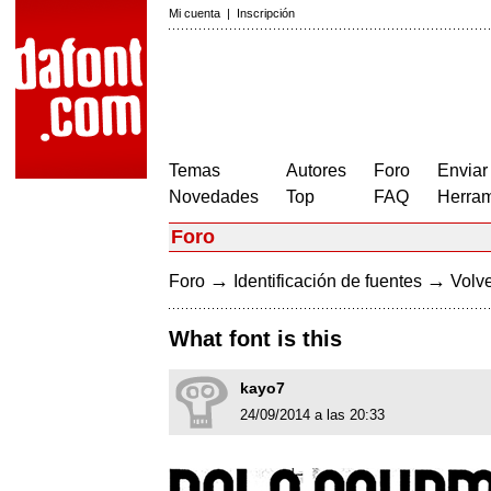
Mi cuenta
|
Inscripción
Temas
Autores
Foro
Enviar
Novedades
Top
FAQ
Herram
Foro
→
→
Foro
Identificación de fuentes
Volve
What font is this
kayo7
24/09/2014 a las 20:33