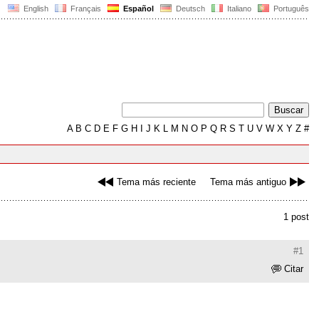
English
Français
Español
Deutsch
Italiano
Português
A
B
C
D
E
F
G
H
I
J
K
L
M
N
O
P
Q
R
S
T
U
V
W
X
Y
Z
#
Tema más reciente
Tema más antiguo
1 post
#1
Citar