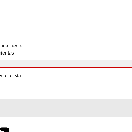
 una fuente
ientas
r a la lista