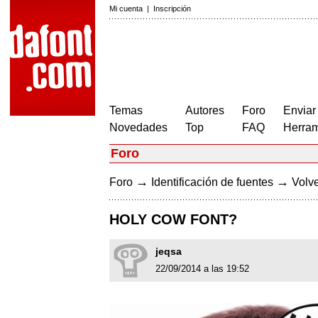
Mi cuenta
|
Inscripción
Temas
Autores
Foro
Enviar
Novedades
Top
FAQ
Herram
Foro
→
→
Foro
Identificación de fuentes
Volve
HOLY COW FONT?
jeqsa
22/09/2014 a las 19:52