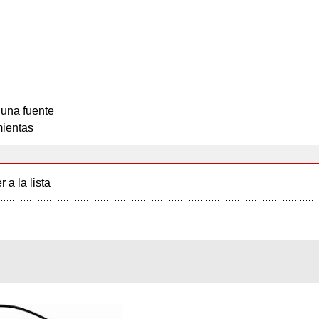
 una fuente
ientas
r a la lista