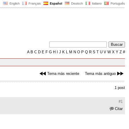
English
Français
Español
Deutsch
Italiano
Português
A
B
C
D
E
F
G
H
I
J
K
L
M
N
O
P
Q
R
S
T
U
V
W
X
Y
Z
#
Tema más reciente
Tema más antiguo
1 post
#1
Citar