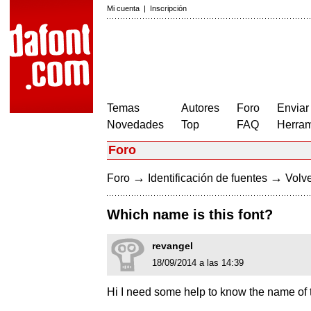
Mi cuenta
|
Inscripción
Temas
Autores
Foro
Enviar
Novedades
Top
FAQ
Herram
Foro
→
→
Foro
Identificación de fuentes
Volve
Which name is this font?
revangel
18/09/2014 a las 14:39
Hi I need some help to know the name of thi