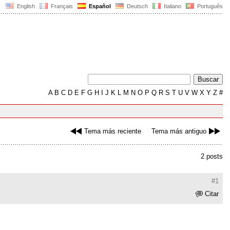
English
Français
Español
Deutsch
Italiano
Português
A
B
C
D
E
F
G
H
I
J
K
L
M
N
O
P
Q
R
S
T
U
V
W
X
Y
Z
#
Tema más reciente
Tema más antiguo
2 posts
#1
Citar