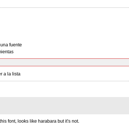
 una fuente
ientas
r a la lista
s font, looks like harabara but it's not.