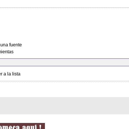
 una fuente
ientas
r a la lista