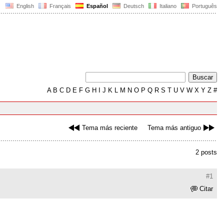
English
Français
Español
Deutsch
Italiano
Português
A
B
C
D
E
F
G
H
I
J
K
L
M
N
O
P
Q
R
S
T
U
V
W
X
Y
Z
#
Tema más reciente
Tema más antiguo
2 posts
#1
Citar