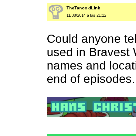
TheTanookiLink
11/08/2014 a las 21:12
Could anyone tell
used in Bravest 
names and locati
end of episodes.