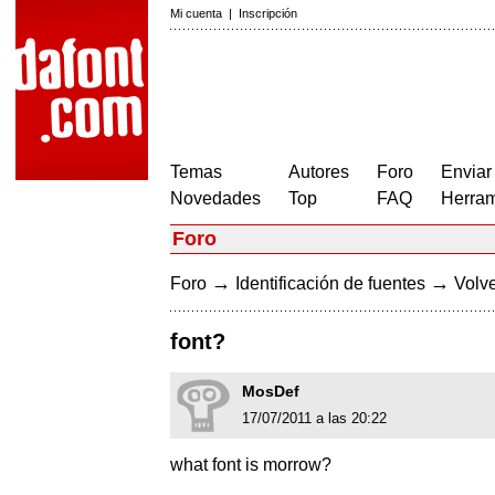
Mi cuenta
|
Inscripción
Temas
Autores
Foro
Enviar
Novedades
Top
FAQ
Herram
Foro
→
→
Foro
Identificación de fuentes
Volve
font?
MosDef
17/07/2011 a las 20:22
what font is morrow?