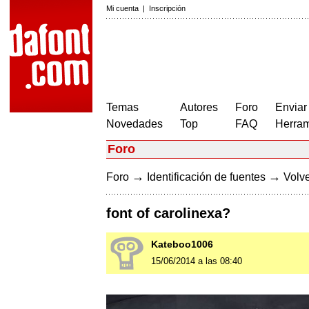
Mi cuenta
|
Inscripción
Temas
Autores
Foro
Enviar
Novedades
Top
FAQ
Herram
Foro
→
→
Foro
Identificación de fuentes
Volve
font of carolinexa?
Kateboo1006
15/06/2014 a las 08:40