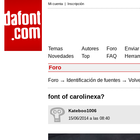
Mi cuenta
|
Inscripción
Temas
Autores
Foro
Enviar
Novedades
Top
FAQ
Herram
Foro
→
→
Foro
Identificación de fuentes
Volve
font of carolinexa?
Kateboo1006
15/06/2014 a las 08:40