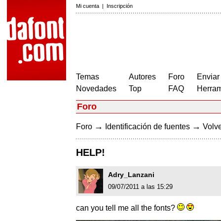
Mi cuenta
|
Inscripción
Temas
Autores
Foro
Enviar
Novedades
Top
FAQ
Herram
Foro
→
→
Foro
Identificación de fuentes
Volve
HELP!
Adry_Lanzani
09/07/2011 a las 15:29
can you tell me all the fonts?