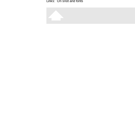
Links:
On snot and fonts