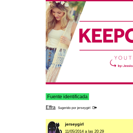
Fuente identificada
Effra
Sugerido por
jerseygirl
jerseygirl
11/05/2014 a las 20:29