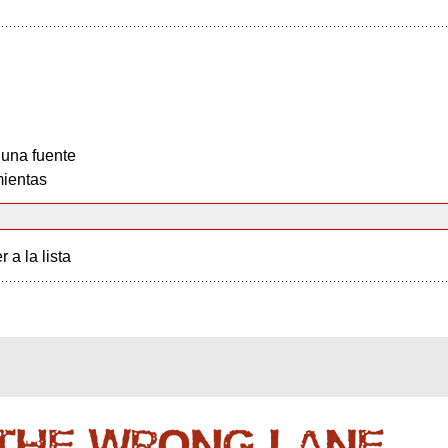
 una fuente
ientas
r a la lista