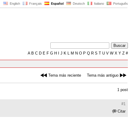
English
Français
Español
Deutsch
Italiano
Português
A
B
C
D
E
F
G
H
I
J
K
L
M
N
O
P
Q
R
S
T
U
V
W
X
Y
Z
#
Tema más reciente
Tema más antiguo
1 post
#1
Citar