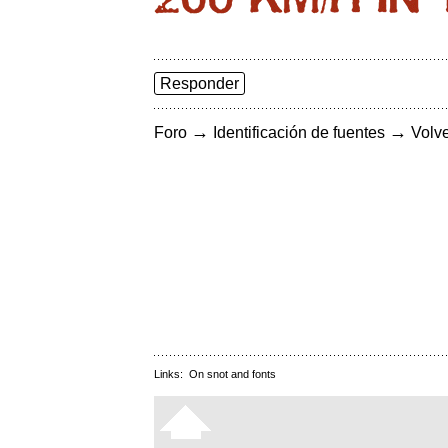
Responder
→
→
Foro
Identificación de fuentes
Volve
Links:
On snot and fonts