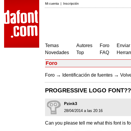
Mi cuenta
|
Inscripción
Temas
Autores
Foro
Enviar
Novedades
Top
FAQ
Herram
Foro
→
→
Foro
Identificación de fuentes
Volve
PROGRESSIVE LOGO FONT??
Pzink3
28/04/2014 a las 20:16
Can you please tell me what this font is fo