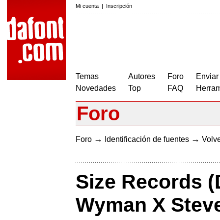
Mi cuenta
|
Inscripción
Temas
Autores
Foro
Enviar
Novedades
Top
FAQ
Herram
Foro
→
→
Foro
Identificación de fuentes
Volve
Size Records (
Wyman X Steve