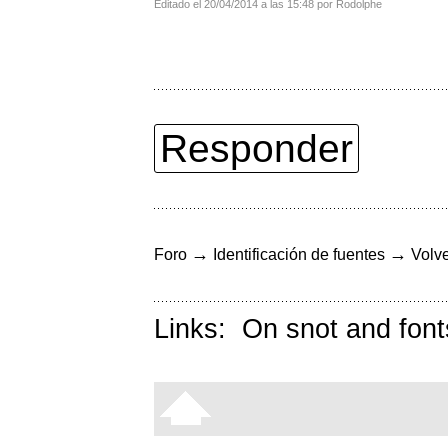
Editado el 20/04/2014 a las 15:48 por Rodolphe
Responder
→
→
Foro
Identificación de fuentes
Volve
Links:
On snot and font