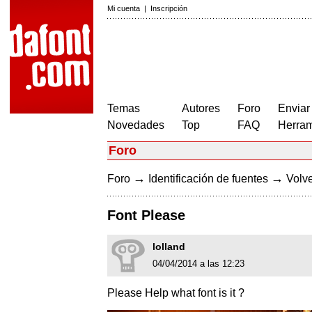
Mi cuenta
|
Inscripción
Temas
Autores
Foro
Enviar
Novedades
Top
FAQ
Herram
Foro
→
→
Foro
Identificación de fuentes
Volve
Font Please
lolland
04/04/2014 a las 12:23
Please Help what font is it ?