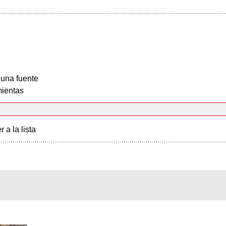
 una fuente
ientas
r a la lista