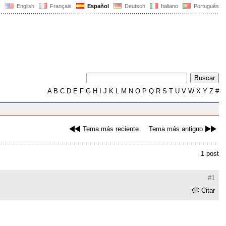
English
Français
Español
Deutsch
Italiano
Português
A
B
C
D
E
F
G
H
I
J
K
L
M
N
O
P
Q
R
S
T
U
V
W
X
Y
Z
#
Tema más reciente
Tema más antiguo
1 post
#1
Citar