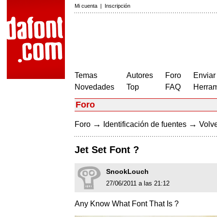
Mi cuenta
|
Inscripción
Temas
Autores
Foro
Enviar
Novedades
Top
FAQ
Herram
Foro
→
→
Foro
Identificación de fuentes
Volve
Jet Set Font ?
SnookLouch
27/06/2011 a las 21:12
Any Know What Font That Is ?