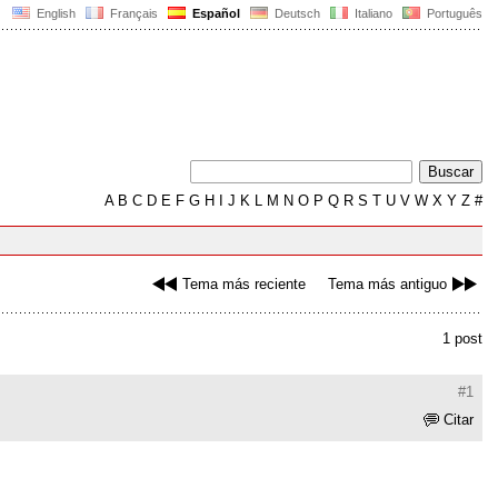
English
Français
Español
Deutsch
Italiano
Português
A
B
C
D
E
F
G
H
I
J
K
L
M
N
O
P
Q
R
S
T
U
V
W
X
Y
Z
#
Tema más reciente
Tema más antiguo
1 post
#1
Citar