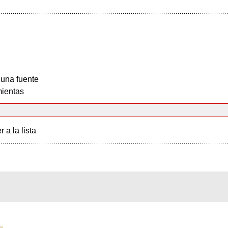
 una fuente
ientas
r a la lista