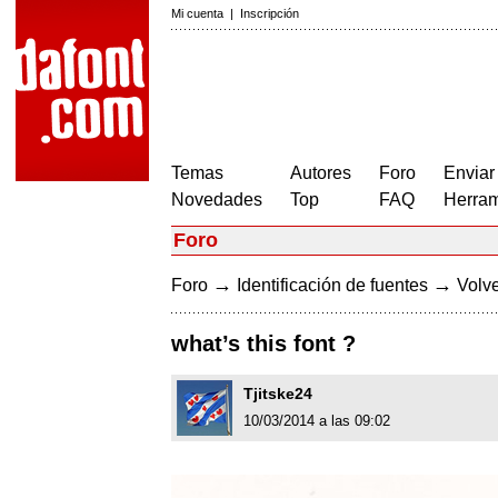
Mi cuenta
|
Inscripción
Temas
Autores
Foro
Enviar
Novedades
Top
FAQ
Herram
Foro
→
→
Foro
Identificación de fuentes
Volve
what’s this font ?
Tjitske24
10/03/2014 a las 09:02