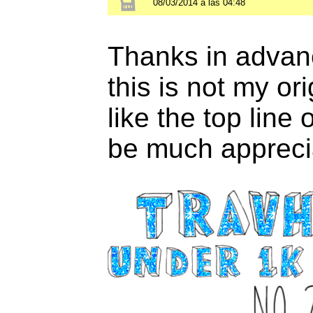
08/03/2014 a las 04:48
Thanks in advan
this is not my or
like the top line 
be much apprec