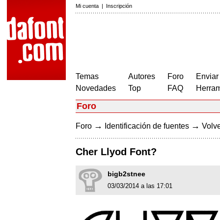
Mi cuenta
|
Inscripción
Temas
Autores
Foro
Enviar
Novedades
Top
FAQ
Herram
Foro
→
→
Foro
Identificación de fuentes
Volve
Cher Llyod Font?
bigb2stnee
03/03/2014 a las 17:01