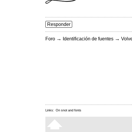
Responder
→
→
Foro
Identificación de fuentes
Volve
Links:
On snot and fonts