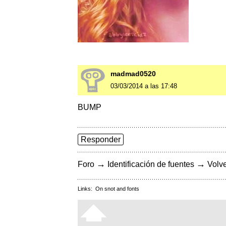
madmad0520
03/03/2014 a las 17:48
BUMP
Responder
→
→
Foro
Identificación de fuentes
Volve
Links:
On snot and fonts