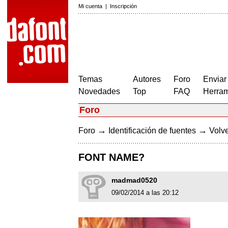
Mi cuenta
|
Inscripción
Temas
Autores
Foro
Enviar
Novedades
Top
FAQ
Herram
Foro
→
→
Foro
Identificación de fuentes
Volve
FONT NAME?
madmad0520
09/02/2014 a las 20:12