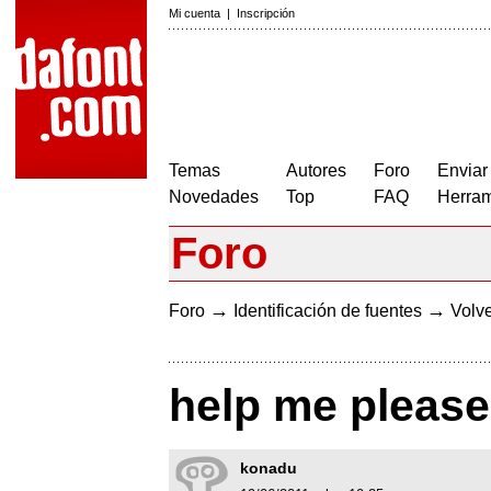
Mi cuenta
|
Inscripción
Temas
Autores
Foro
Enviar
Novedades
Top
FAQ
Herram
Foro
→
→
Foro
Identificación de fuentes
Volve
help me please
konadu