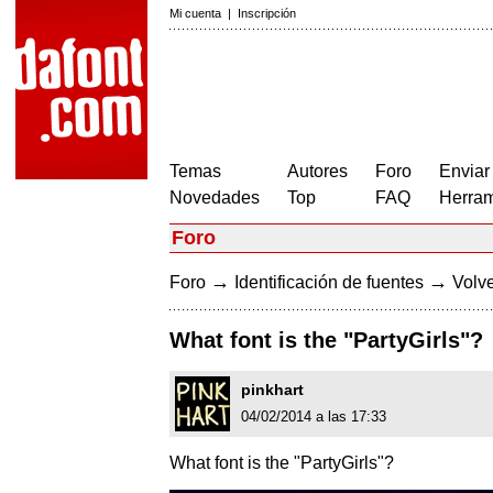
Mi cuenta
|
Inscripción
Temas
Autores
Foro
Enviar
Novedades
Top
FAQ
Herram
Foro
→
→
Foro
Identificación de fuentes
Volve
What font is the "PartyGirls"?
pinkhart
04/02/2014 a las 17:33
What font is the "PartyGirls"?