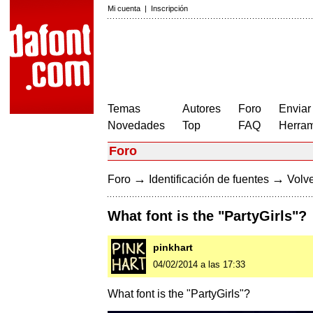
Mi cuenta
|
Inscripción
Temas
Autores
Foro
Enviar
Novedades
Top
FAQ
Herram
Foro
→
→
Foro
Identificación de fuentes
Volve
What font is the "PartyGirls"?
pinkhart
04/02/2014 a las 17:33
What font is the "PartyGirls"?