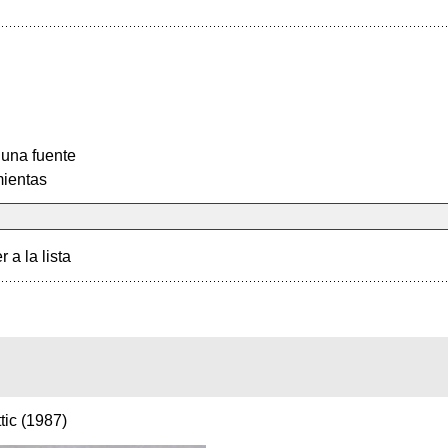
 una fuente
ientas
r a la lista
tic (1987)