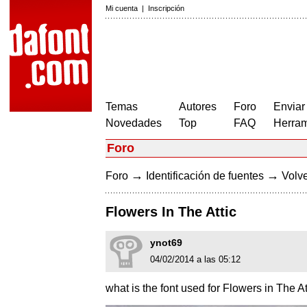
Mi cuenta
|
Inscripción
Temas
Autores
Foro
Enviar
Novedades
Top
FAQ
Herram
Foro
→
→
Foro
Identificación de fuentes
Volve
Flowers In The Attic
ynot69
04/02/2014 a las 05:12
what is the font used for Flowers in The At