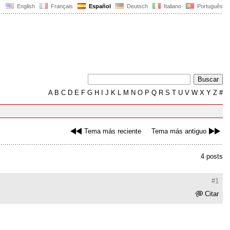
English
Français
Español
Deutsch
Italiano
Português
A
B
C
D
E
F
G
H
I
J
K
L
M
N
O
P
Q
R
S
T
U
V
W
X
Y
Z
#
Tema más reciente
Tema más antiguo
4 posts
#1
Citar