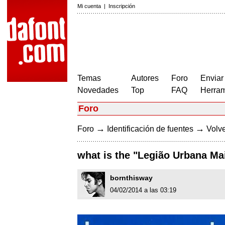
Mi cuenta
|
Inscripción
Temas
Autores
Foro
Enviar
Novedades
Top
FAQ
Herram
Foro
→
→
Foro
Identificación de fuentes
Volve
what is the "Legião Urbana M
bornthisway
04/02/2014 a las 03:19