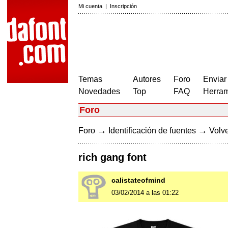
Mi cuenta
|
Inscripción
Temas
Autores
Foro
Enviar
Novedades
Top
FAQ
Herram
Foro
→
→
Foro
Identificación de fuentes
Volve
rich gang font
calistateofmind
03/02/2014 a las 01:22