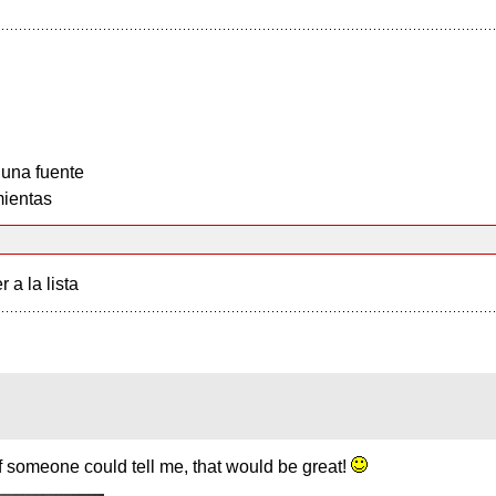
 una fuente
ientas
r a la lista
 If someone could tell me, that would be great!