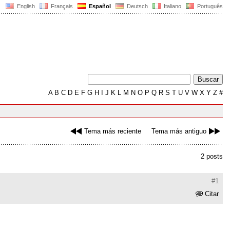
English
Français
Español
Deutsch
Italiano
Português
A
B
C
D
E
F
G
H
I
J
K
L
M
N
O
P
Q
R
S
T
U
V
W
X
Y
Z
#
Tema más reciente
Tema más antiguo
2 posts
#1
Citar