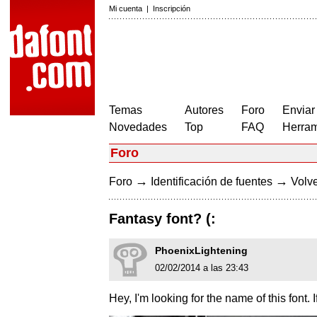
Mi cuenta
|
Inscripción
Temas
Autores
Foro
Enviar
Novedades
Top
FAQ
Herram
Foro
→
→
Foro
Identificación de fuentes
Volve
Fantasy font? (:
PhoenixLightening
02/02/2014 a las 23:43
Hey, I'm looking for the name of this font.