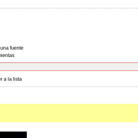
 una fuente
ientas
r a la lista