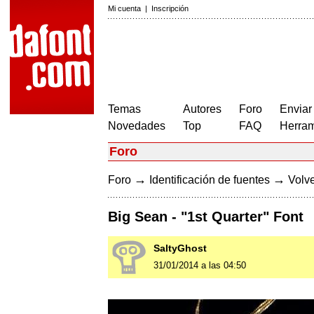
Mi cuenta
|
Inscripción
Temas
Autores
Foro
Enviar
Novedades
Top
FAQ
Herram
Foro
→
→
Foro
Identificación de fuentes
Volve
Big Sean - "1st Quarter" Font
SaltyGhost
31/01/2014 a las 04:50