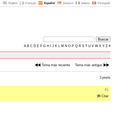
English
Français
Español
Deutsch
Italiano
Português
A
B
C
D
E
F
G
H
I
J
K
L
M
N
O
P
Q
R
S
T
U
V
W
X
Y
Z
#
Tema más reciente
Tema más antiguo
3 posts
#1
Citar