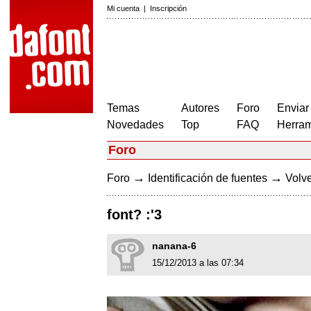
Mi cuenta
|
Inscripción
Temas
Autores
Foro
Enviar
Novedades
Top
FAQ
Herram
Foro
→
→
Foro
Identificación de fuentes
Volve
font? :'3
nanana-6
15/12/2013 a las 07:34