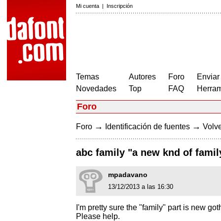
Mi cuenta
|
Inscripción
Temas
Autores
Foro
Enviar
Novedades
Top
FAQ
Herram
Foro
→
→
Foro
Identificación de fuentes
Volve
abc family "a new knd of famil
mpadavano
13/12/2013 a las 16:30
I'm pretty sure the "family" part is new got
Please help.