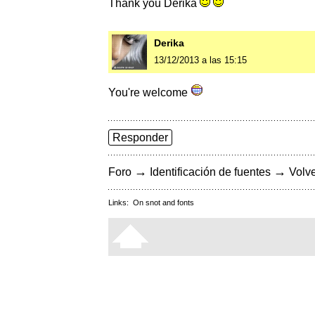
Thank you Derika
Derika
13/12/2013 a las 15:15
You're welcome
Responder
→
→
Foro
Identificación de fuentes
Volve
Links:
On snot and fonts