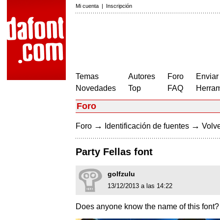
Mi cuenta
|
Inscripción
Temas
Autores
Foro
Enviar
Novedades
Top
FAQ
Herram
Foro
→
→
Foro
Identificación de fuentes
Volve
Party Fellas font
golfzulu
13/12/2013 a las 14:22
Does anyone know the name of this font?