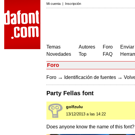
Mi cuenta
|
Inscripción
Temas
Autores
Foro
Enviar
Novedades
Top
FAQ
Herram
Foro
→
→
Foro
Identificación de fuentes
Volve
Party Fellas font
golfzulu
13/12/2013 a las 14:22
Does anyone know the name of this font?