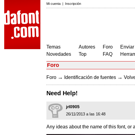
Mi cuenta
|
Inscripción
Temas
Autores
Foro
Enviar
Novedades
Top
FAQ
Herram
Foro
→
→
Foro
Identificación de fuentes
Volve
Need Help!
jrl0905
26/11/2013 a las 16:48
Any ideas about the name of this font, or a