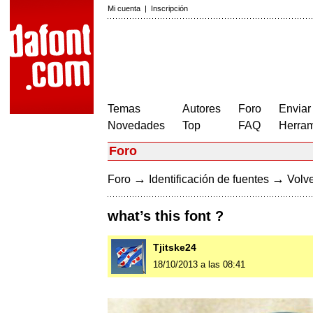
Mi cuenta
|
Inscripción
Temas
Autores
Foro
Enviar
Novedades
Top
FAQ
Herram
Foro
→
→
Foro
Identificación de fuentes
Volve
what’s this font ?
Tjitske24
18/10/2013 a las 08:41