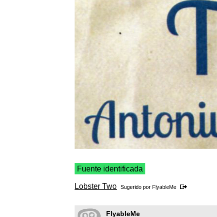
Fuente identificada
Lobster Two
Sugerido por
FlyableMe
FlyableMe