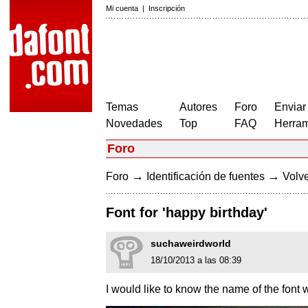
Mi cuenta
|
Inscripción
Temas
Autores
Foro
Enviar
Novedades
Top
FAQ
Herram
Foro
→
→
Foro
Identificación de fuentes
Volve
Font for 'happy birthday'
suchaweirdworld
18/10/2013 a las 08:39
I would like to know the name of the font