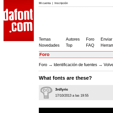
Mi cuenta
|
Inscripción
Temas
Autores
Foro
Enviar
Novedades
Top
FAQ
Herram
Foro
→
→
Foro
Identificación de fuentes
Volve
What fonts are these?
3rdlyric
17/10/2013 a las 19:55