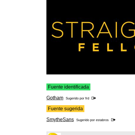
Fuente identificada
Gotham
Sugerido por
frd
Fuente sugerida
SmytheSans
Sugerido por
estabros