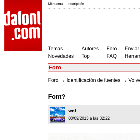
Mi cuenta
|
Inscripción
Temas
Autores
Foro
Enviar
Novedades
Top
FAQ
Herram
Foro
→
→
Foro
Identificación de fuentes
Volve
Font?
wnf
08/09/2013 a las 02:22